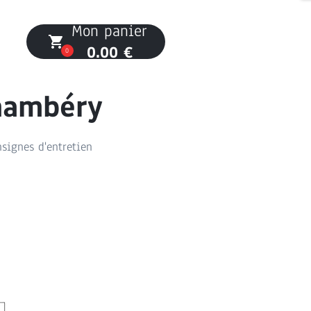
Mon panier
local_grocery_store
0.00 €
0
Chambéry
nsignes d'entretien