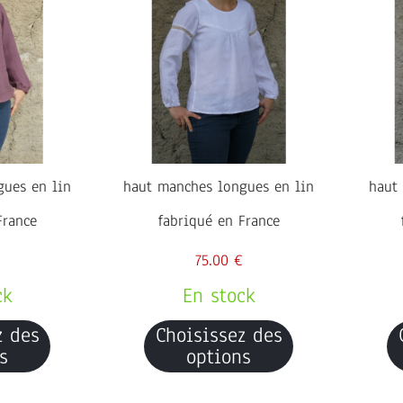
gues en lin
haut manches longues en lin
haut 
France
fabriqué en France
75.00 €
ck
En stock
z des
Choisissez des
s
options