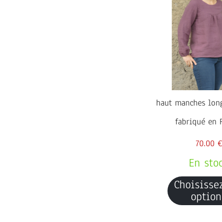
haut manches lon
fabriqué en 
70.00 €
En sto
Choisisse
option