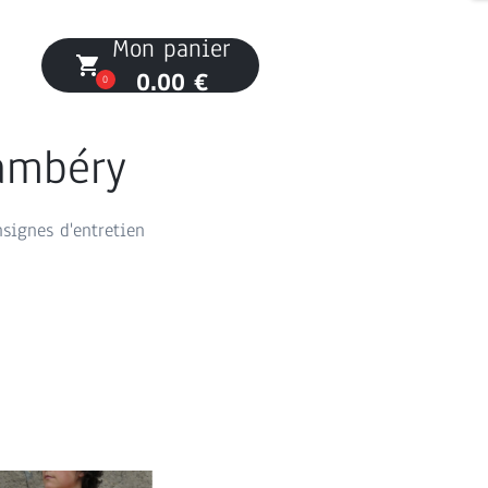
Mon panier
local_grocery_store
0.00 €
0
hambéry
nsignes d'entretien