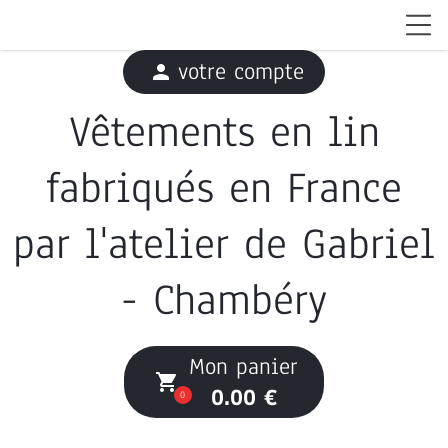
votre compte
person
Vêtements en lin
fabriqués en France
par l'atelier de Gabriel
- Chambéry
Mon panier
local_grocery_store
0.00 €
0