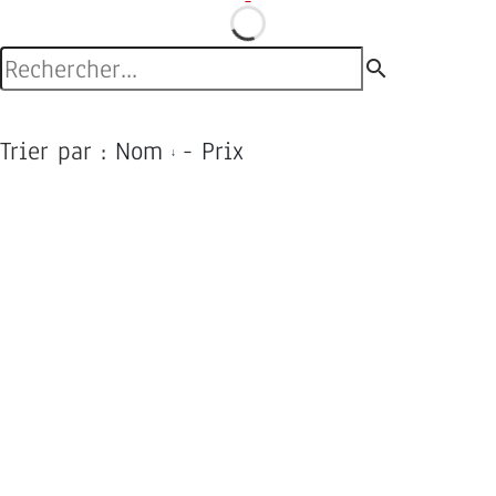
search
Trier par :
Nom
-
Prix