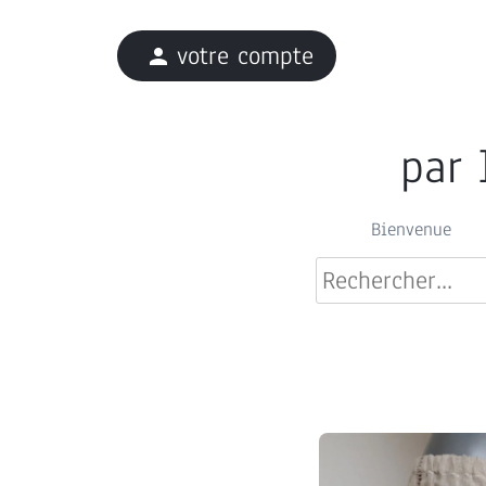
votre compte
person
par 
Bienvenue