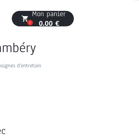
Mon panier
local_grocery_store
0.00 €
0
hambéry
nsignes d'entretien
ec