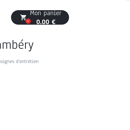
Mon panier
local_grocery_store
0.00 €
0
hambéry
nsignes d'entretien